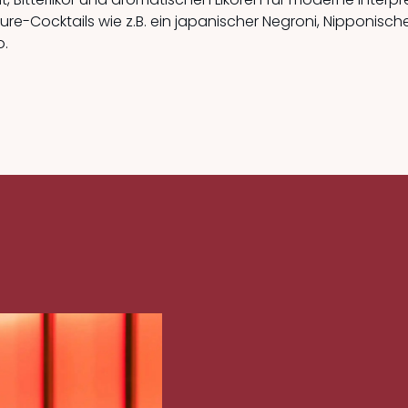
ure-Cocktails wie z.B. ein japanischer Negroni, Nipponische
o.