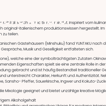
ische Amaro
r mit italienischer Tradition verbindet. Inspiriert vom kul
nach original-italienischem produktionswissen hergestellt. 
 zu teilen.
nawanischen Gästehäusern (Minshuku) fand YUNTAKU nach 
espräche, Musik und Geselligkeit entfalteten sich.
one), welche eine der symbolträchtigsten Zutaten Okinawa
den Eigenschaften spielt sie eine zentrale Rolle in der l
dung gebracht und ist häufig Bestandteil traditioneller Ge
s und unterstreicht Charakter, Herkunft und Authentizität. 
e, Sansho- Pfeffer, Sauerkirsche, Ingwer und Kokuto-Zucke
r die Mixologie geeignet und bietet unzählige kreative Mögli
edrigem Alkoholgehalt
, Bitterlikör und aromatischen Likören für moderne Interpr