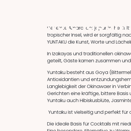
Der erste japan
Der erste Amaro, der japanische Kultu
tropischer Insel, wird er sorgfältig 
!
YUNTAKU die Kunst, Worte und Lächeln
In Izakayas und traditionellen oki
geteilt, Gäste kamen zusammen und G
Yuntaku besteht aus Goya (Bittermel
Antioxidantien und entzündungshemmen
Langlebigkeit der Okinawaer in Verbin
Gerichten eine kräftige, bittere Basi
Yuntaku auch Hibiskusblüte, Jasminte
Yuntaku ist vielseitig und perfekt fü
Die ideale Basis für Cocktails mit ni
Eine besondere Alternative zu Wermut