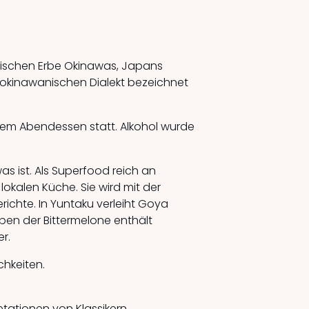
inarischen Erbe Okinawas, Japans
Im okinawanischen Dialekt bezeichnet
dem Abendessen statt. Alkohol wurde
s ist. Als Superfood reich an
okalen Küche. Sie wird mit der
richte. In Yuntaku verleiht Goya
Neben der Bittermelone enthält
r.
chkeiten.
etationen von Klassikern